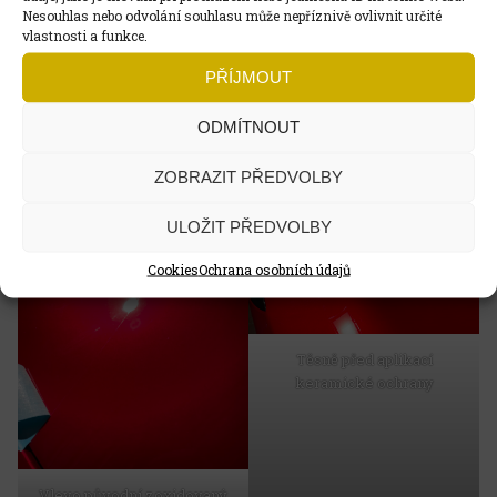
Nesouhlas nebo odvolání souhlasu může nepříznivě ovlivnit určité
vlastnosti a funkce.
PŘÍJMOUT
Předmytí alkalickým
Dekontaminační šampon
ODMÍTNOUT
detergentem
ZOBRAZIT PŘEDVOLBY
ULOŽIT PŘEDVOLBY
Cookies
Ochrana osobních údajů
Těsně před aplikací
keramické ochrany
Vlevo původní zoxidovaný