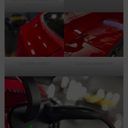
růžový lak
Z průběhu leštění
Aplikace keramické
ochrany