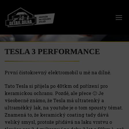
Přeskočit
na
obsah
TESLA 3 PERFORMANCE
První čistokrevný elektromobil u mě na dílně.
Tato Tesla si přijela po 40tkm od pořízení pro
keramickou ochranu. Pozdě, ale přece 🙂 Je
všeobecně známo, že Tesla má ultratenký a
ultraměkký lak, na youtube je o tom spousty témat.
Znamená to, že keramický coating tady dává
veliký smysl, protože přidává na laku vrstvu o