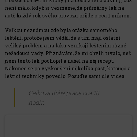
tloušce cca 3-4 mikrony ( na dobu 3 let a 50km ) , což
není málo, když si vezmeme, že průměrný lak na
autě každý rok svého provozu přijde o cca 1 mikron.
Velkou neznámou zde byla otázka samotného
leštění, protože jsem věděl, že s tím mají ostatní
veliký problém a na laku vznikají leštěním různé
nežádoucí vady. Přiznávám, že mi chvíli trvalo, než
jsem tento lak pochopil a našel na něj recept.
Nakonec se po vyzkoušení několika past, kotoučů a
leštící techniky povedlo. Posuďte sami dle videa.
Celkova doba práce cca 18
hodin