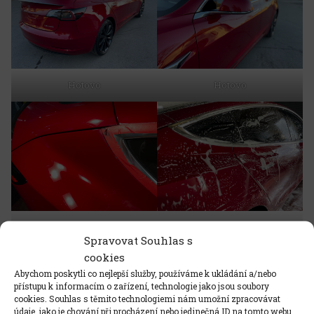
Hotovo
Hotovo
Pozor na lišty a těsnění
Předmytí alkalickým
Spravovat Souhlas s
detergentem
cookies
Abychom poskytli co nejlepší služby, používáme k ukládání a/nebo
přístupu k informacím o zařízení, technologie jako jsou soubory
cookies. Souhlas s těmito technologiemi nám umožní zpracovávat
údaje, jako je chování při procházení nebo jedinečná ID na tomto webu.