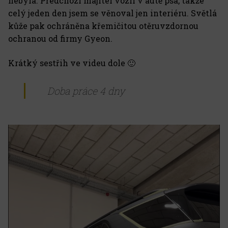
nebyla. Předchozí majitel vozil v autě psa, takže
celý jeden den jsem se věnoval jen interiéru. Světlá
kůže pak ochráněna křemičitou otěruvzdornou
ochranou od firmy Gyeon.
Krátký sestřih ve videu dole 🙂
Doba práce 4 dny