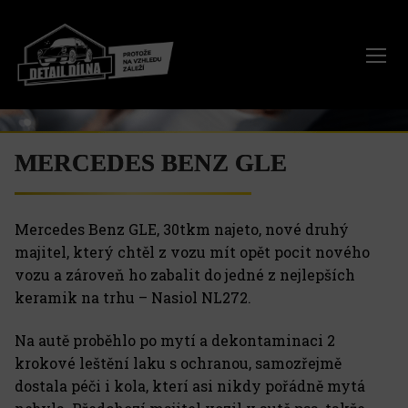
Přeskočit
na
obsah
MERCEDES BENZ GLE
Mercedes Benz GLE, 30tkm najeto, nové druhý
majitel, který chtěl z vozu mít opět pocit nového
vozu a zároveň ho zabalit do jedné z nejlepších
keramik na trhu – Nasiol NL272.
Na autě proběhlo po mytí a dekontaminaci 2
krokové leštění laku s ochranou, samozřejmě
dostala péči i kola, kterí asi nikdy pořádně mytá